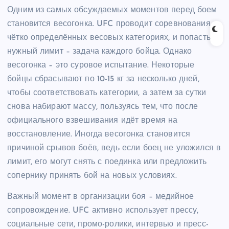
Одним из самых обсуждаемых моментов перед боем
становится весогонка. UFC проводит соревнования в
чётко определённых весовых категориях, и попасть в
нужный лимит – задача каждого бойца. Однако
весогонка – это суровое испытание. Некоторые
бойцы сбрасывают по 10-15 кг за несколько дней,
чтобы соответствовать категории, а затем за сутки
снова набирают массу, пользуясь тем, что после
официального взвешивания идёт время на
восстановление. Иногда весогонка становится
причиной срывов боёв, ведь если боец не уложился в
лимит, его могут снять с поединка или предложить
сопернику принять бой на новых условиях.
Важный момент в организации боя – медийное
сопровождение. UFC активно использует прессу,
социальные сети, промо-ролики, интервью и пресс-