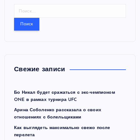
Н
а
й
т
и
:
Свежие записи
Бо Никал будет сражаться с экс-чемпионом
ONE в рамках турнира UFC
Арина Соболенко рассказала о своих
отношениях с болельщиками
Как выглядеть максимально свежо после
перелета