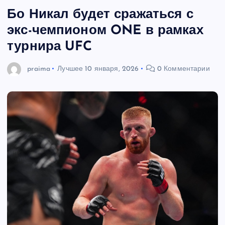
Бо Никал будет сражаться с
экс-чемпионом ONE в рамках
турнира UFC
praima
Лучшее
10 января, 2026
0 Комментарии