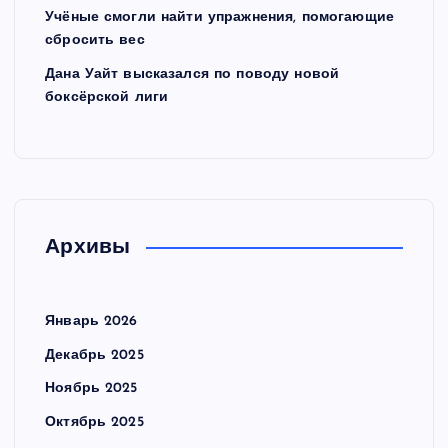
Учёные смогли найти упражнения, помогающие
сбросить вес
Дана Уайт высказался по поводу новой
боксёрской лиги
Архивы
Январь 2026
Декабрь 2025
Ноябрь 2025
Октябрь 2025