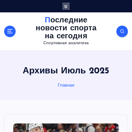
П
е
р
Последние
е
новости спорта
й
на сегодня
т
Спортивная аналитика
и
к
с
о
Архивы Июль 2025
д
е
р
Главная
ж
а
н
и
ю