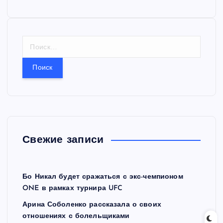
Н
а
й
т
и
:
Свежие записи
Бо Никал будет сражаться с экс-чемпионом
ONE в рамках турнира UFC
Арина Соболенко рассказала о своих
отношениях с болельщиками