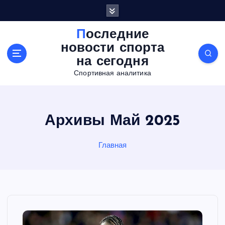
П
е
р
Последние
е
новости спорта
й
на сегодня
т
Спортивная аналитика
и
к
с
о
Архивы Май 2025
д
е
р
Главная
ж
а
н
и
ю