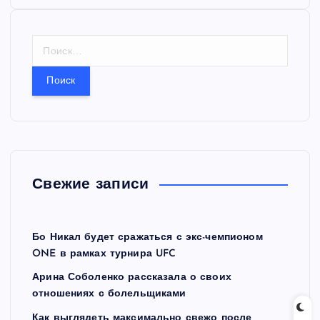
Н
а
й
т
и
:
Свежие записи
Бо Никал будет сражаться с экс-чемпионом
ONE в рамках турнира UFC
Арина Соболенко рассказала о своих
отношениях с болельщиками
Как выглядеть максимально свежо после