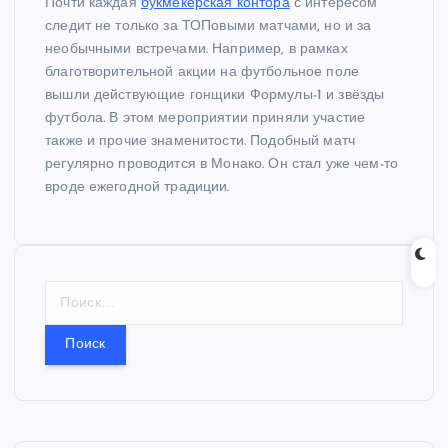
Почти каждая
букмекерская контора
с интересом
следит не только за ТОПовыми матчами, но и за
необычными встречами. Например, в рамках
благотворительной акции на футбольное поле
вышли действующие гонщики Формулы-1 и звёзды
футбола. В этом мероприятии приняли участие
также и прочие знаменитости. Подобный матч
регулярно проводится в Монако. Он стал уже чем-то
вроде ежегодной традиции.
Н
а
й
т
и
: