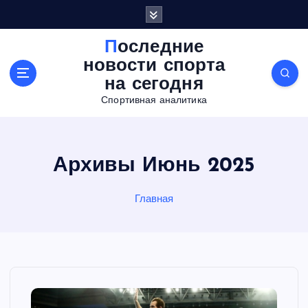
П
е
р
Последние
е
новости спорта
й
на сегодня
т
Спортивная аналитика
и
к
с
о
Архивы Июнь 2025
д
е
р
Главная
ж
а
н
и
ю