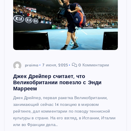
praima
7 июня, 2025
0 Комментарии
Джек Дрейпер считает, что
Великобритании повезло с Энди
Марреем
Джек Дрейпер, первая ракетка Великобритании,
занимающий сейчас 14 позицию в мировом
рейтинге, дал комментарии по поводу теннисной
культуры в стране. На его взгляд, в Испании, Италии
или во Франции дела…