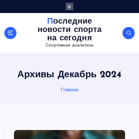
П
е
р
Последние
е
новости спорта
й
на сегодня
т
Спортивная аналитика
и
к
с
о
Архивы Декабрь 2024
д
е
р
Главная
ж
а
н
и
ю