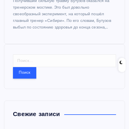
Получивший сильную травму Бутузов оказался на
тренерском мостике. Это был довольно
своеобразный эксперимент, на который пошёл
главный тренер «Сибири». По его словам, Бутузов
выбыл по состоянию здоровья до конца сезона,…
Н
а
й
т
и
:
Свежие записи