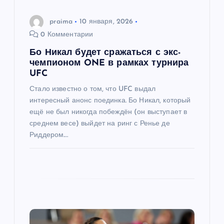
а
praima
10 января, 2026
п
0 Комментарии
Бо Никал будет сражаться с экс-
и
чемпионом ONE в рамках турнира
UFC
с
Стало известно о том, что UFC выдал
интересный анонс поединка. Бо Никал, который
я
ещё не был никогда побеждён (он выступает в
среднем весе) выйдет на ринг с Ренье де
м
Риддером.…