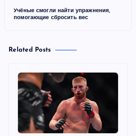
и
Учёные смогли найти упражнения,
помогающие сбросить вес
г
а
Related Posts
ц
и
я
п
о
з