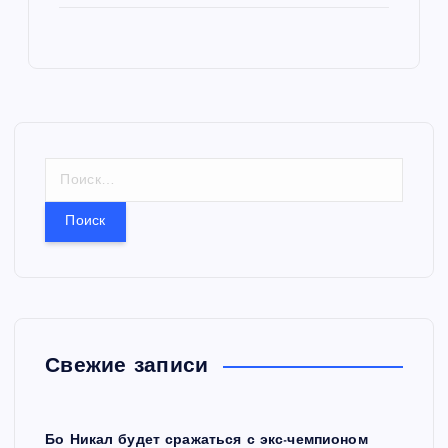
Н
а
й
т
и
:
Свежие записи
Бо Никал будет сражаться с экс-чемпионом