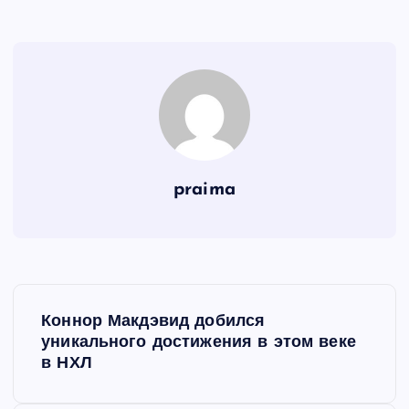
praima
Н
Коннор Макдэвид добился
а
уникального достижения в этом веке
в НХЛ
в