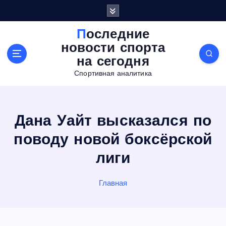
П
е
р
Последние
е
новости спорта
й
на сегодня
т
Спортивная аналитика
и
к
с
о
Дана Уайт высказался по
д
е
поводу новой боксёрской
р
лиги
ж
а
н
Главная
и
ю