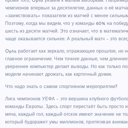
Кроме того, Opta уязвим к малым выборкам. Например
чемпионов впервые за десятилетие, данных о её матча
«заимствовать» показатели из матчей с менее сильным
Поэтому, когда мы видим, что у команды 60% на победу
шесть из десяти матчей. Это означает, что в математи
чаще оказывается сильнее. А реальный матч – это все
Opta работает как зеркало, отражающее прошлое, но н
главное ограничение. Чем точнее данные, чем длиннее
увереннее компьютер делает выводы. Но как только по
модели начинают дрожать, как карточный домик.
Что надо знать о самом спортивном мероприятии?
Лига чемпионов УЕФА – это вершина клубного футбола,
команды Европы. Здесь спорт перестаёт быть просто иг
мяча, каждый гол, каждый отскок имеют значение не тол
который будоражит умы миллионов, притягивая внимани