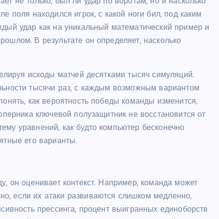
ет не только, был ли удар по воротам, но и насколько
е поля находился игрок, с какой ноги бил, под каким
ждый удар как на уникальный математический пример и
рошлом. В результате он определяет, насколько
оделируя исходы матчей десятками тысяч симуляций.
альности тысячи раз, с каждым возможным вариантом
понять, как вероятность победы команды изменится,
соперника ключевой полузащитник не восстановится от
ему уравнений, как будто компьютер бесконечно
оятные его варианты.
у, он оценивает контекст. Например, команда может
о, если их атаки развиваются слишком медленно,
енсивность прессинга, процент выигранных единоборств