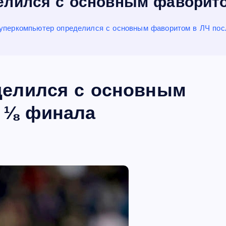
елился с основным фаворито
уперкомпьютер определился с основным фаворитом в ЛЧ по
делился с основным
 ⅛ финала