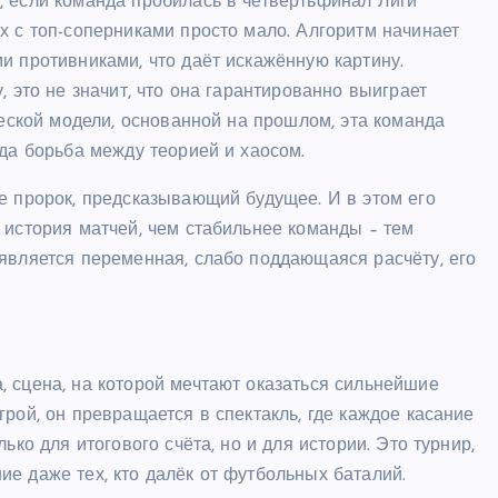
, если команда пробилась в четвертьфинал Лиги
х с топ-соперниками просто мало. Алгоритм начинает
и противниками, что даёт искажённую картину.
, это не значит, что она гарантированно выиграет
ческой модели, основанной на прошлом, эта команда
гда борьба между теорией и хаосом.
е пророк, предсказывающий будущее. И в этом его
 история матчей, чем стабильнее команды – тем
является переменная, слабо поддающаяся расчёту, его
 сцена, на которой мечтают оказаться сильнейшие
рой, он превращается в спектакль, где каждое касание
ько для итогового счёта, но и для истории. Это турнир,
е даже тех, кто далёк от футбольных баталий.