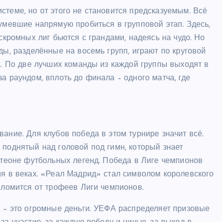
стеме, но от этого не становится предсказуемым. Всё
сумевшие напрямую пробиться в групповой этап. Здесь,
скромных лиг бьются с грандами, надеясь на чудо. Но
ды, разделённые на восемь групп, играют по круговой
х. По две лучших команды из каждой группы выходят в
а раундом, вплоть до финала – одного матча, где
ание. Для клубов победа в этом турнире значит всё.
 поднятый над головой под гимн, который знает
антеоне футбольных легенд. Победа в Лиге чемпионов
мя в веках. «Реал Мадрид» стал символом королевского
а ломится от трофеев Лиги чемпионов.
в – это огромные деньги. УЕФА распределяет призовые