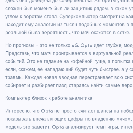
здесь она доведена до совершенства. Алгоритм учитыва
сложен был момент: был ли защитник рядом, в каком угл
углом к воротам стоял. Суперкомпьютер смотрит на ка
находит ему аналогии из тысяч подобных моментов в п
реальной была вероятность, что мяч окажется в сетке.
Но прогнозы – это не только xG. Opta идёт глубже, м
Представь, что матч проигрывается в виртуальной ре
событий. Это не гадание на кофейной гуще, а попытка 
если, скажем, её нападающий будет чуть быстрее, а у 
травмы. Каждая новая вводная перестраивает всю сист
собирает и разбирает пазл, стараясь найти самые вер
Компьютер близок к работе аналитика
Интересно, что Opta не просто считает шансы на побед
показывать впечатляющие цифры по владению мячом, н
модель это заметит. Opta анализирует темп игры, инт