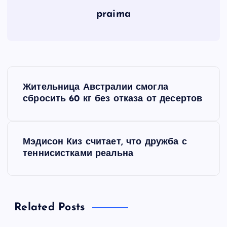
praima
Н
Жительница Австралии смогла
а
сбросить 60 кг без отказа от десертов
в
Мэдисон Киз считает, что дружба с
и
теннисистками реальна
г
а
Related Posts