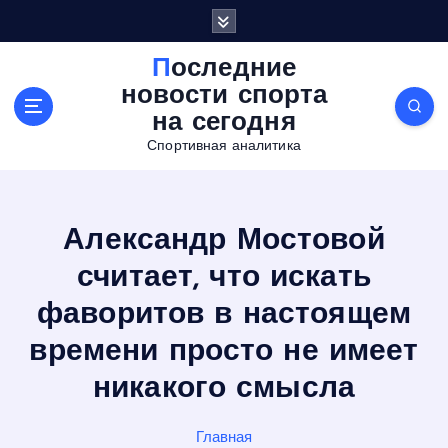
П
е
р
Последние
е
новости спорта
й
на сегодня
т
Спортивная аналитика
и
к
с
о
Александр Мостовой
д
е
считает, что искать
р
фаворитов в настоящем
ж
а
времени просто не имеет
н
и
никакого смысла
ю
Главная