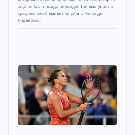
ещё не был никогда побеждён (он выступает в
я
среднем весе) выйдет на ринг с Ренье де
Риддером.…
м