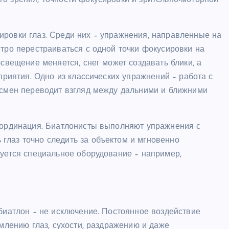
о зрения, точности фокусировки и зрительно-моторной
ировки глаз. Среди них – упражнения, направленные на
стро перестраиваться с одной точки фокусировки на
освещение меняется, снег может создавать блики, а
сприятия. Одно из классических упражнений – работа с
ртсмен переводит взгляд между дальними и ближними
координация. Биатлонисты выполняют упражнения с
глаз точно следить за объектом и мгновенно
зуется специальное оборудование – например,
 биатлон – не исключение. Постоянное воздействие
омлению глаз, сухости, раздражению и даже