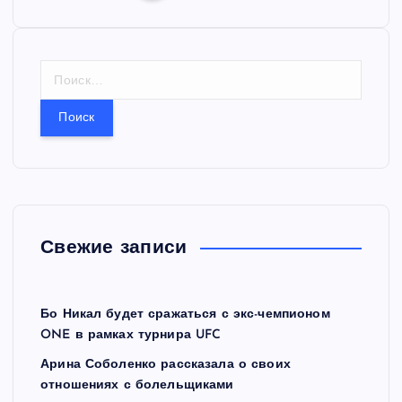
П
а
Н
г
а
й
и
т
и
н
:
а
Свежие записи
ц
и
Бо Никал будет сражаться с экс-чемпионом
ONE в рамках турнира UFC
я
Арина Соболенко рассказала о своих
з
отношениях с болельщиками