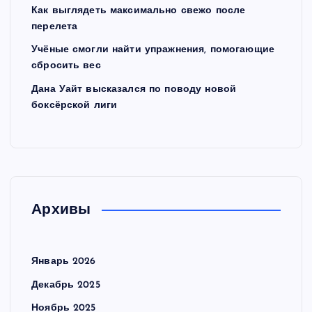
Как выглядеть максимально свежо после
а
перелета
Учёные смогли найти упражнения, помогающие
п
сбросить вес
и
Дана Уайт высказался по поводу новой
боксёрской лиги
с
е
й
Архивы
Январь 2026
Декабрь 2025
Ноябрь 2025