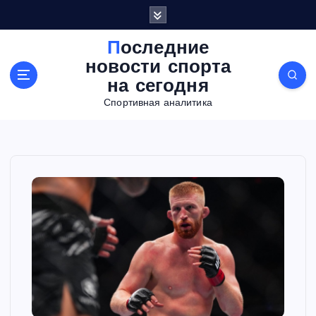
П
е
р
Последние
е
новости спорта
й
на сегодня
т
Спортивная аналитика
и
к
с
о
д
е
р
ж
а
н
и
ю